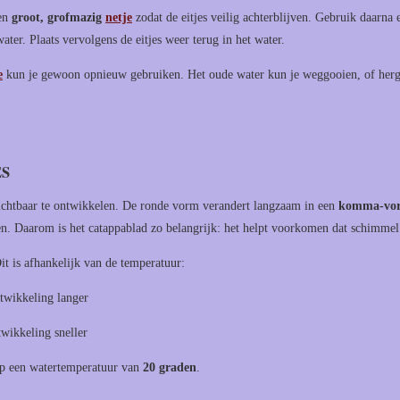
een
groot, grofmazig
netje
zodat de eitjes veilig achterblijven. Gebruik daarna
er. Plaats vervolgens de eitjes weer terug in het water.
e
kun je gewoon opnieuw gebruiken. Het oude water kun je weggooien, of herg
ES
zichtbaar te ontwikkelen. De ronde vorm verandert langzaam in een
komma-vo
n. Daarom is het catappablad zo belangrijk: het helpt voorkomen dat schimmel z
it is afhankelijk van de temperatuur:
twikkeling langer
wikkeling sneller
op een watertemperatuur van
20 graden
.