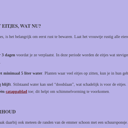
EITJES, WAT NU?
es, is het belangrijk om eerst rust te bewaren. Laat het vrouwtje rustig alle eie
r 3 dagen
voordat je ze verplaatst. In deze periode worden de eitjes wat stevige
.
 minimaal 5 liter water
. Planten waar veel eitjes op zitten, kun je in hun g
 blijft
. Stilstaand water kan snel “doodslaan”, wat schadelijk is voor de eitjes
één
catappablad
toe; dit helpt om schimmelvorming te voorkomen.
ERHOUD
aak daarbij ook meteen de randen van de emmer schoon met een schuursponsje.