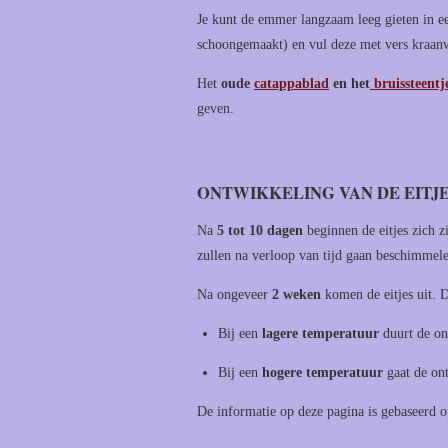
Je kunt de emmer langzaam leeg gieten in 
schoongemaakt) en vul deze met vers kraanwat
Het
oude
catappablad
en het
bruissteentj
geven.
ONTWIKKELING VAN DE EITJ
Na
5 tot 10 dagen
beginnen de eitjes zich 
zullen na verloop van tijd gaan beschimmele
Na ongeveer
2 weken
komen de eitjes uit. D
Bij een
lagere temperatuur
duurt de on
Bij een
hogere temperatuur
gaat de ont
De informatie op deze pagina is gebaseerd 