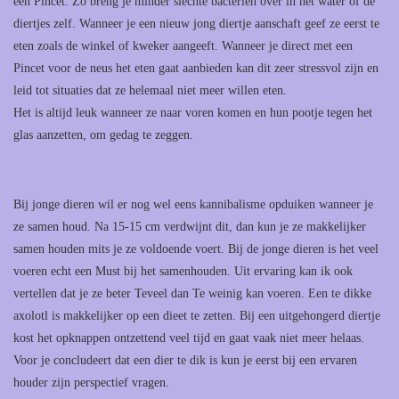
een Pincet. Zo breng je minder slechte bacteriën over in het water of de
diertjes zelf. Wanneer je een nieuw jong diertje aanschaft geef ze eerst te
eten zoals de winkel of kweker aangeeft. Wanneer je direct met een
Pincet voor de neus het eten gaat aanbieden kan dit zeer stressvol zijn en
leid tot situaties dat ze helemaal niet meer willen eten.
Het is altijd leuk wanneer ze naar voren komen en hun pootje tegen het
glas aanzetten, om gedag te zeggen.
Bij jonge dieren wil er nog wel eens kannibalisme opduiken wanneer je
ze samen houd. Na 15-15 cm verdwijnt dit, dan kun je ze makkelijker
samen houden mits je ze voldoende voert. Bij de jonge dieren is het veel
voeren echt een Must bij het samenhouden. Uit ervaring kan ik ook
vertellen dat je ze beter Teveel dan Te weinig kan voeren. Een te dikke
axolotl is makkelijker op een dieet te zetten. Bij een uitgehongerd diertje
kost het opknappen ontzettend veel tijd en gaat vaak niet meer helaas.
Voor je concludeert dat een dier te dik is kun je eerst bij een ervaren
houder zijn perspectief vragen.