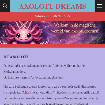
AXOLOTL DREAMS
Ga
direct
Whatsapp: +31639467775
naar
de
hoofdinhoud
DE AXOLOTL
De Axolotl is een salamander een amfibie, ze vallen onder de
Molsalamanders.
De Latijnse naam is Ambystoma mexicanum.
Het zijn bedreigde dieren hierom zijn ze op een bedreigde diersoorten
lijst geplaatst (
Cites
). Wat houd dit in? Hierdoor is het belangrijk dat bij
het houden van deze dieren de juiste Papieren/Vergunningen in orde zijn.
Voor de Axolotl is een Overdrachtsverklaring binnen Nederland