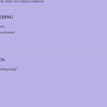
e, bezit veel ziekteverwekkers)
OEDING
rium
e voorkomen
)
EN
oeding krijgt?