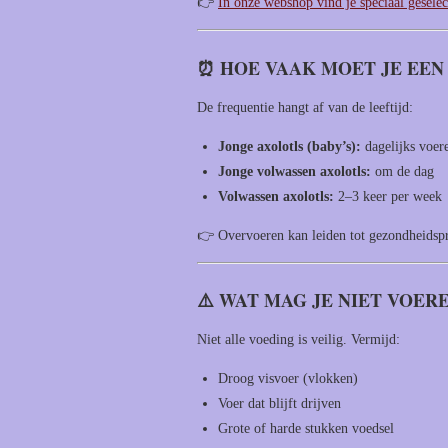
👉
In onze webshop vind je speciaal gesele
⏰ HOE VAAK MOET JE EEN
De frequentie hangt af van de leeftijd:
Jonge axolotls (baby’s):
dagelijks voer
Jonge volwassen axolotls:
om de dag
Volwassen axolotls:
2–3 keer per week
👉 Overvoeren kan leiden tot gezondheidspr
⚠️ WAT MAG JE NIET VOER
Niet alle voeding is veilig. Vermijd:
Droog visvoer (vlokken)
Voer dat blijft drijven
Grote of harde stukken voedsel