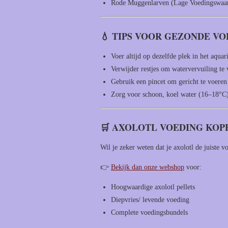
Rode Muggenlarven (Lage Voedingswaard
💧 TIPS VOOR GEZONDE V
Voer altijd op dezelfde plek in het aqua
Verwijder restjes om watervervuiling t
Gebruik een pincet om gericht te voeren
Zorg voor schoon, koel water (16–18°C
🛒 AXOLOTL VOEDING KOP
Wil je zeker weten dat je axolotl de juiste v
👉
Bekijk dan onze webshop
voor:
Hoogwaardige axolotl pellets
Diepvries/ levende voeding
Complete voedingsbundels