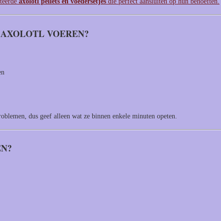
cteerde
axolotl pellets en voedersetjes
die perfect aansluiten op hun behoeften.
 AXOLOTL VOEREN?
en
oblemen, dus geef alleen wat ze binnen enkele minuten opeten.
EN?