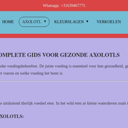
Whatsapp: +31639467775
HOME
AXOLOTL
KLEURSLAGEN
VERKOELEN
COMPLETE GIDS VOOR GEZONDE AXOLOTLS
ieke voedingsbehoeften. De juiste voeding is essentieel voor hun gezondheid, gr
et voeren en welke voeding het beste is.
ze uitsluitend dierlijk voedsel eten. In het wild eten ze kleine waterdieren zoals
AXOLOTLS: