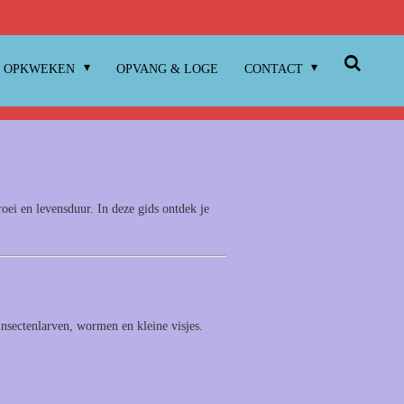
OPKWEKEN
OPVANG & LOGE
CONTACT
oei en levensduur. In deze gids ontdek je
 insectenlarven, wormen en kleine visjes.