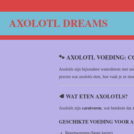
Ga
direct
AXOLOTL DREAMS
naar
de
hoofdinhoud
🐾 AXOLOTL VOEDING: 
Axolotls zijn bijzondere waterdieren met un
precies wat axolotls eten, hoe vaak je ze mo
🥩 WAT ETEN AXOLOTLS?
Axolotls zijn
carnivoren
, wat betekent dat 
GESCHIKTE VOEDING VOOR 
Regenwormen (beste keuze)