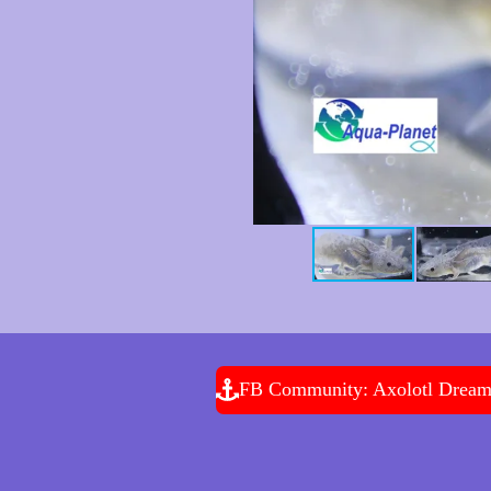
FB Community: Axolotl Drea