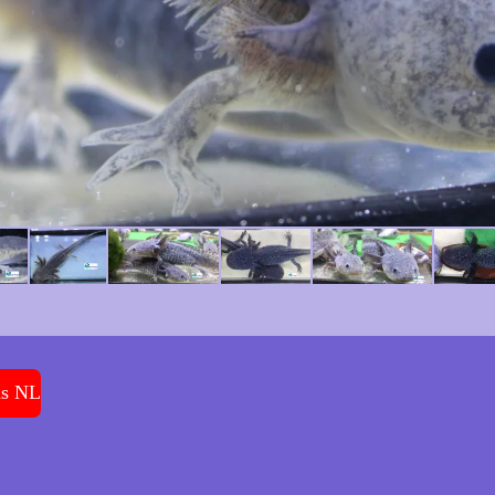
ms NL